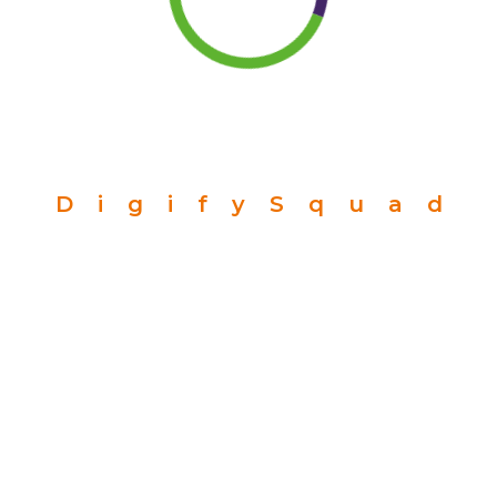
D
i
g
i
f
y
S
q
u
a
d